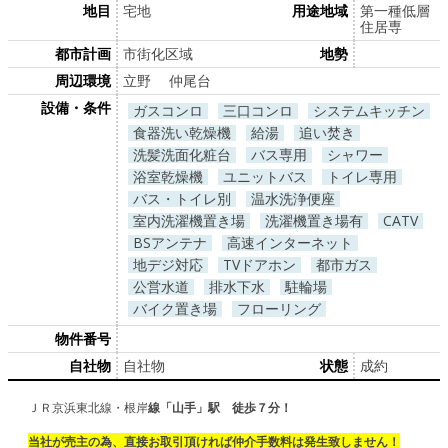
地目
宅地
用途地域
第一種低層
住居専
都市計画
市街化区域
地勢
周辺環境
立野 仲尾台
設備・条件
ガスコンロ
三口コンロ
システムキッチン
食器洗い乾燥機
給湯
追い焚き
洗髪洗面化粧台
バス専用
シャワー
浴室乾燥機
ユニットバス
トイレ専用
バス・トイレ別
温水洗浄便座
室内洗濯機置き場
洗濯機置き場有
CATV
BSアンテナ
高速インターネット
地デジ対応
TVドアホン
都市ガス
公営水道
排水下水
駐輪場
バイク置き場
フローリング
物件番号
自社物
自社物
状態
成約
ＪＲ京浜東北線・根岸
線「山手」駅 徒歩７分！
当社が売主の為、直接お取引頂ければ仲介手数料は発生致しません！