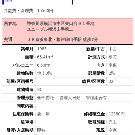
共益費・管理費
15500円
所在地
神奈川県横浜市中区矢口台９１番地
ユニーブル横浜山手第二
交通
ＪＲ京浜東北・根岸線山手駅 徒歩7分
築年月
1985
新築/中古
中古
面積
65.41m²
計測方式
壁芯
バルコニー
6.60m²
向き
南東
建物階数
地上3階
部屋階数
2階
部屋/区画番号
総戸/区画数
32
建物構造
RC
管理形態
全部委託 管理人日勤 管理組合有
間取内容
住宅保険料
要 年
修繕積立金
12380円
駐車場
取引態様
売主
引渡/入居時期
即時
現況
空家