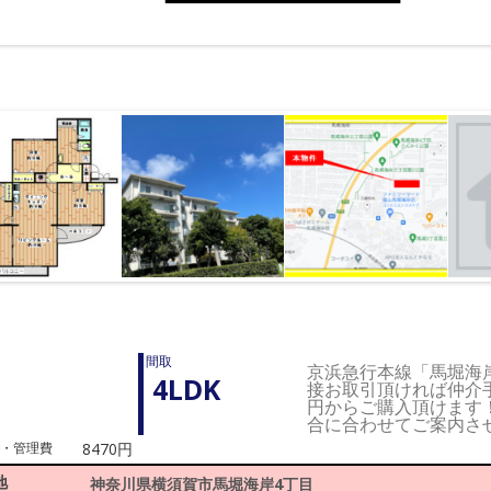
間取
京浜急行本線「馬堀海岸
4LDK
接お取引頂ければ仲介手
円からご購入頂けます
合に合わせてご案内さ
・管理費
8470円
地
神奈川県横須賀市馬堀海岸4丁目