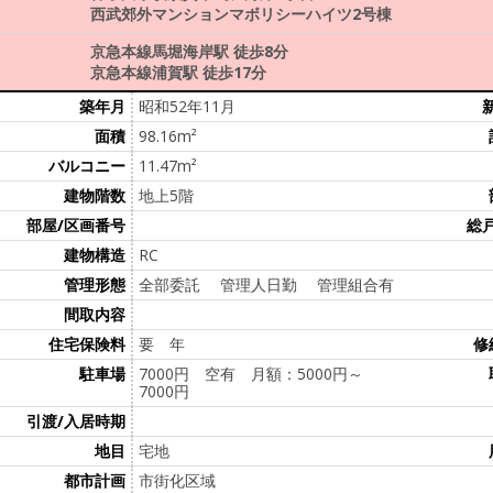
西武郊外マンションマボリシーハイツ2号棟
京急本線馬堀海岸駅 徒歩8分
京急本線浦賀駅 徒歩17分
築年月
昭和52年11月
面積
98.16m²
バルコニー
11.47m²
建物階数
地上5階
部屋/区画番号
総
建物構造
RC
管理形態
全部委託 管理人日勤 管理組合有
間取内容
住宅保険料
要 年
修
駐車場
7000円 空有 月額：5000円～
7000円
引渡/入居時期
地目
宅地
都市計画
市街化区域