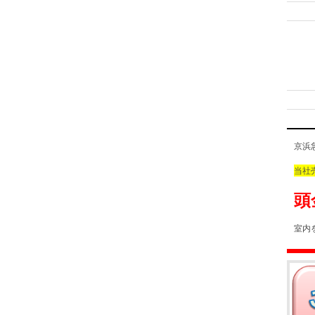
京浜
当社
頭
室内