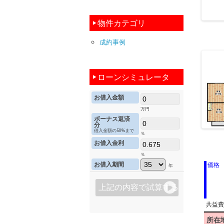
物件カテゴリ
成約事例
ローンシミュレータ
お借入金額
万円
ボーナス返済
分
借入金額の50%まで
％
お借入金利
％
お借入期間
価格
年
共益費
所在