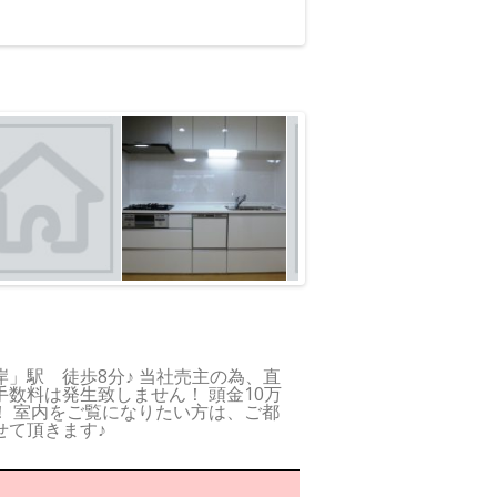
」駅 徒歩8分♪ 当社売主の為、直
数料は発生致しません！ 頭金10万
！ 室内をご覧になりたい方は、ご都
せて頂きます♪