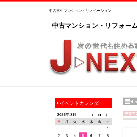
中古再生マンション・リノベーション
中古マンション・リフォーム
イベントカレンダー
中古マ
2026年 8月
日
月
火
水
木
金
土
1
2
3
4
5
6
7
8