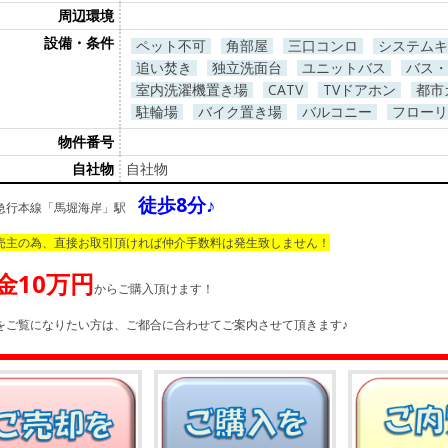
周辺環境
設備・条件
ペット不可
角部屋
三口コンロ
システムキ
追い焚き
独立洗面台
ユニットバス
バス・
室内洗濯機置き場
CATV
TVドアホン
都市
駐輪場
バイク置き場
バルコニー
フローリ
物件番号
自社物
自社物
徒歩8分♪
急行本線「馬堀海岸」駅
売主の為、直接お取引頂ければ仲介手数料は発生致しません！
金10万円
からご購入頂けます！
をご覧になりたい方は、ご都合に合わせてご案内させて頂きます♪