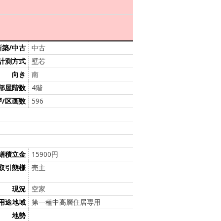
新築/中古
中古
計測方式
壁芯
向き
南
部屋階数
4階
戸/区画数
596
繕積立金
15900円
取引態様
売主
現況
空家
用途地域
第一種中高層住居専用
地勢