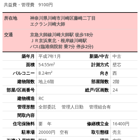
共益費・管理費
9100円
所在地
神奈川県川崎市川崎区藤崎二丁目
エクラン川崎大師
交通
京急大師線川崎大師駅 徒歩18分
ＪＲ京浜東北・根岸線川崎駅
バス(臨港病院前 乗7分 停歩2分)
築年月
平成7年1月
新築/中古
中古
面積
54.55m²
計測方式
壁芯
バルコニー
8.24m²
向き
西
建物階数
地上6階
部屋階数
2階
部屋/区画番号
総戸/区画数
24
建物構造
RC
管理形態
全部委託 管理人日勤 管理組合有
間取内容
住宅保険料
要 年
修繕積立金
16400円
駐車場
20000円 空有
取引態様
売主