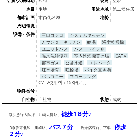
引渡/入居時期
即時
現況
空家
地目
宅地
用途地域
第二種住居
都市計画
市街化区域
地勢
周辺環境
設備・条件
三口コンロ
システムキッチン
カウンターキッチン
給湯
浴室乾燥機
ユニットバス
バス・トイレ別
温水洗浄便座
室内洗濯機置き場
CATV
都市ガス
公営水道
エレベータ
駐車場有
駐輪場
バイク置き場
バルコニー
フローリング
CVTV使用料：158円／月
物件番号
自社物
自社物
状態
成約
徒歩1８分♪
京浜急行大師線「川崎大師駅」
バス７分
停歩
JR京浜東北線「川崎駅」
「臨港病院前」下車
２分♪