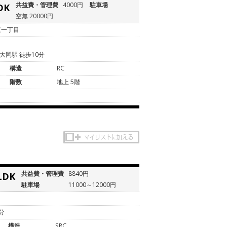
共益費・管理費
4000円
駐車場
DK
空無 20000円
東一丁目
岡駅 徒歩10分
構造
RC
階数
地上 5階
共益費・管理費
8840円
LDK
駐車場
11000～12000円
目
分
構造
SRC