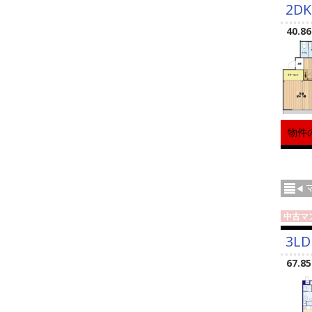
2DK
40.8
物件
中古マ
3LD
67.8