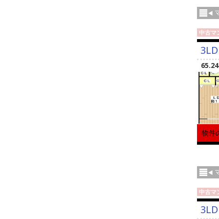
中古マ
3LD
65.2
物件
中古マ
3LD