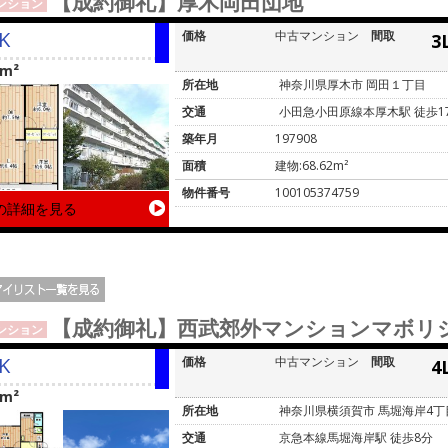
【成約御礼】厚木岡田団地
ンション
K
価格
中古マンション
間取
3
2m²
所在地
神奈川県厚木市 岡田１丁目
交通
小田急小田原線本厚木駅 徒歩1
築年月
197908
面積
建物:68.62m²
物件番号
100105374759
の詳細を見る
【成約御礼】西武郊外マンションマボリ
ンション
K
価格
中古マンション
間取
4
6m²
所在地
神奈川県横須賀市 馬堀海岸4丁
交通
京急本線馬堀海岸駅 徒歩8分