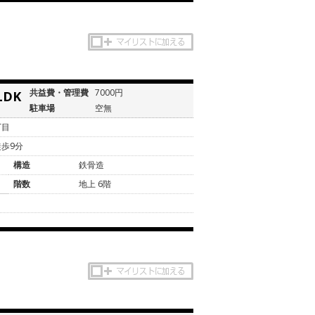
共益費・管理費
7000円
LDK
駐車場
空無
丁目
歩9分
構造
鉄骨造
階数
地上 6階