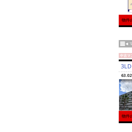
物件
中古マ
3LD
63.0
物件