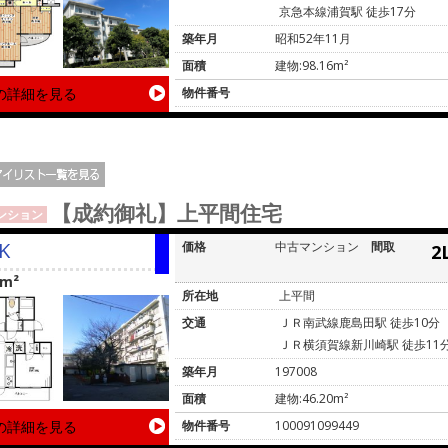
京急本線浦賀駅 徒歩17分
築年月
昭和52年11月
面積
建物:98.16m²
の詳細を見る
物件番号
【成約御礼】上平間住宅
ンション
K
価格
中古マンション
間取
2
0m²
所在地
上平間
交通
ＪＲ南武線鹿島田駅 徒歩10分
ＪＲ横須賀線新川崎駅 徒歩11
築年月
197008
面積
建物:46.20m²
の詳細を見る
物件番号
100091099449