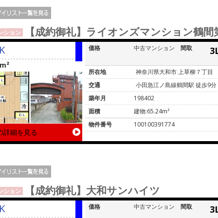
【成約御礼】ライオンズマンション鶴間
ンション
K
価格
中古マンション
間取
3
4m²
所在地
神奈川県大和市 上草柳７丁目
交通
小田急江ノ島線鶴間駅 徒歩9分
築年月
198402
面積
建物:65.24m²
物件番号
100100391774
の詳細を見る
【成約御礼】大和サンハイツ
ンション
K
価格
中古マンション
間取
3