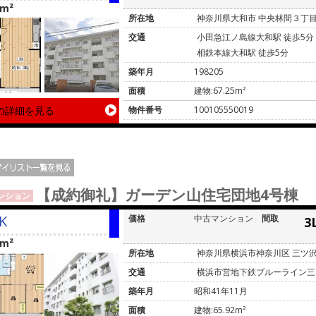
5m²
所在地
神奈川県大和市 中央林間３丁
交通
小田急江ノ島線大和駅 徒歩5分
相鉄本線大和駅 徒歩5分
築年月
198205
面積
建物:67.25m²
の詳細を見る
物件番号
100105550019
【成約御礼】ガーデン山住宅団地4号棟
ンション
K
価格
中古マンション
間取
3
2m²
所在地
神奈川県横浜市神奈川区 三ツ
交通
横浜市営地下鉄ブルーライン三
築年月
昭和41年11月
面積
建物:65.92m²