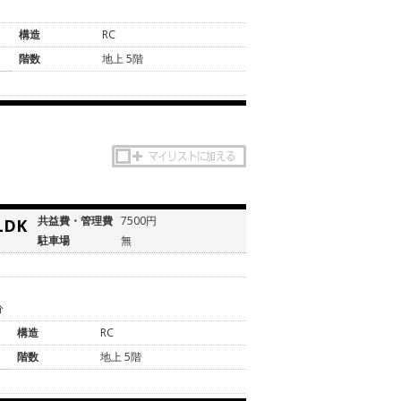
構造
RC
階数
地上 5階
共益費・管理費
7500円
LDK
駐車場
無
分
構造
RC
階数
地上 5階