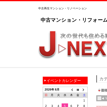
中古再生マンション・リノベーション
中古マンション・リフォーム
カ
イベントカレンダー
2026年 8月
価
日
月
火
水
木
金
土
1
2
3
4
5
6
7
8