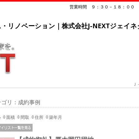
営業時間 ９：３０－１８：００
・リノベーション｜株式会社J-NEXTジェイネ
Ｊ
テゴリ：成約事例
格
面積
間取
住所
築年月