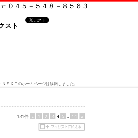
０４５－５４８－８５６３
TEL
クスト
－ＮＥＸＴのホームページは移転しました。
131件
«
1
2
3
4
5
..
14
»