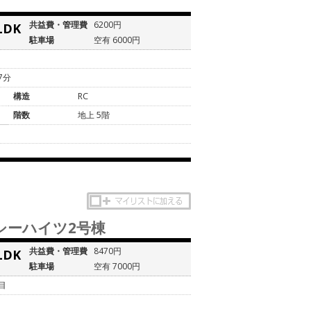
共益費・管理費
6200円
LDK
駐車場
空有 6000円
7分
構造
RC
階数
地上 5階
シーハイツ2号棟
共益費・管理費
8470円
LDK
駐車場
空有 7000円
目