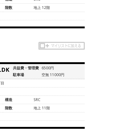
階数
地上 12階
共益費・管理費
6500円
LDK
駐車場
空無 11000円
丁目
構造
SRC
階数
地上 11階