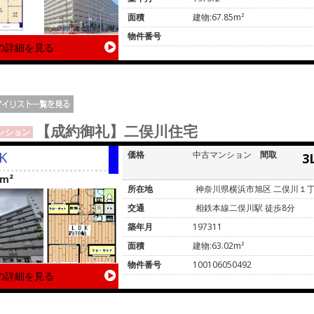
面積
建物:67.85m²
物件番号
の詳細を見る
【成約御礼】二俣川住宅
ンション
K
価格
中古マンション
間取
3
2m²
所在地
神奈川県横浜市旭区 二俣川１
交通
相鉄本線二俣川駅 徒歩8分
築年月
197311
面積
建物:63.02m²
物件番号
100106050492
の詳細を見る