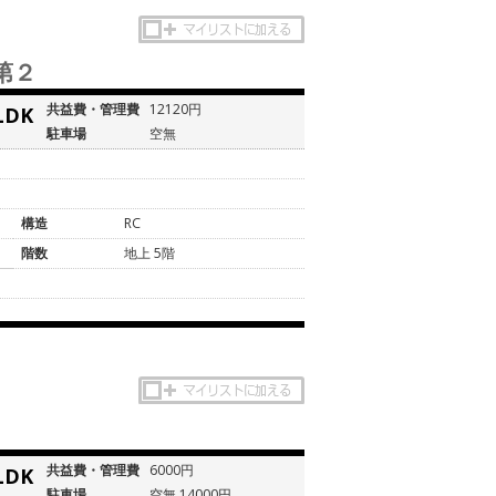
第２
共益費・管理費
12120円
LDK
駐車場
空無
構造
RC
階数
地上 5階
共益費・管理費
6000円
LDK
駐車場
空無 14000円