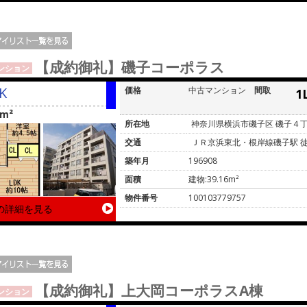
【成約御礼】磯子コーポラス
ンション
K
価格
中古マンション
間取
1
6m²
所在地
神奈川県横浜市磯子区 磯子４
交通
ＪＲ京浜東北・根岸線磯子駅 徒
築年月
196908
面積
建物:39.16m²
物件番号
100103779757
の詳細を見る
【成約御礼】上大岡コーポラスA棟
ンション