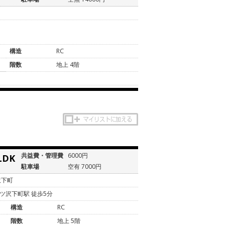
目
構造
RC
階数
地上 4階
共益費・管理費
6000円
LDK
駐車場
空有 7000円
沢下町
ツ沢下町駅 徒歩5分
構造
RC
階数
地上 5階