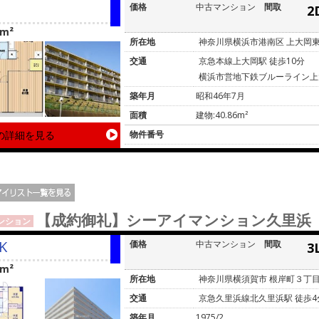
価格
中古マンション
間取
2
6m²
所在地
神奈川県横浜市港南区 上大岡
交通
京急本線上大岡駅 徒歩10分
横浜市営地下鉄ブルーライン上大
築年月
昭和46年7月
面積
建物:40.86m²
の詳細を見る
物件番号
【成約御礼】シーアイマンション久里浜
ンション
K
価格
中古マンション
間取
3
5m²
所在地
神奈川県横須賀市 根岸町３丁
交通
京急久里浜線北久里浜駅 徒歩4
築年月
1975/2