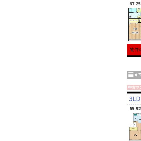
67.2
物件
中古マ
3LD
65.9