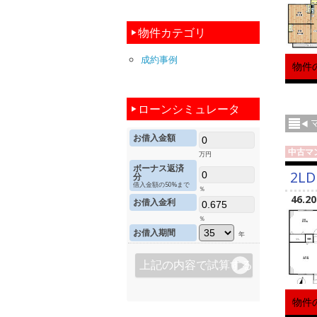
物件カテゴリ
成約事例
物件
ローンシミュレータ
お借入金額
中古マ
万円
ボーナス返済
2LD
分
借入金額の50%まで
％
46.2
お借入金利
％
お借入期間
年
物件